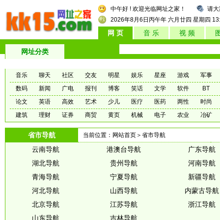
中午好 ! 欢迎光临网址之家！
请大
2026年8月6日
丙午年 六月廿四
星期四
13
网 页
音 乐
视 频
网址分类
音乐
聊天
社区
交友
明星
娱乐
星座
游戏
军事
数码
新闻
广电
报刊
博客
笑话
文学
软件
BT
论文
英语
高效
艺术
少儿
医疗
医药
两性
时尚
建筑
理财
证券
商贸
黄页
机械
电子
农业
冶矿
省市导航
当前位置：
网站首页
＞省市导航
云南导航
港澳台导航
广东导航
湖北导航
贵州导航
河南导航
青海导航
宁夏导航
新疆导航
河北导航
山西导航
内蒙古导航
北京导航
江苏导航
浙江导航
山东导航
吉林导航