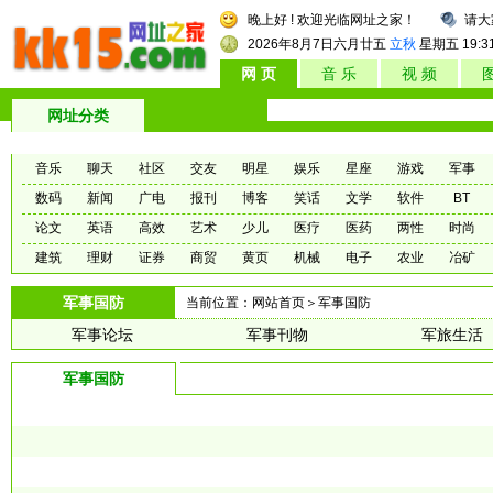
晚上好 ! 欢迎光临网址之家！
请大
2026年8月7日
六月廿五
立秋
星期五
19:3
网 页
音 乐
视 频
网址分类
音乐
聊天
社区
交友
明星
娱乐
星座
游戏
军事
数码
新闻
广电
报刊
博客
笑话
文学
软件
BT
论文
英语
高效
艺术
少儿
医疗
医药
两性
时尚
建筑
理财
证券
商贸
黄页
机械
电子
农业
冶矿
军事国防
当前位置：
网站首页
＞军事国防
军事论坛
军事刊物
军旅生活
军事国防