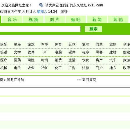
! 欢迎光临网址之家！
请大家记住我们的永久地址 kk15.com
年8月8日
丙午年 六月廿六
星期六
14:34
闹钟
音 乐
视 频
图 片
贴 吧
新 闻
其 他
娱乐
星座
游戏
军事
体育
足球
篮球
彩票
宠物
动漫
笑话
文学
软件
BT
电脑
硬件
程序
黑客
建站
搜索
医疗
医药
两性
时尚
消费
生活
饮食
房产
汽车
旅游
机械
电子
农业
冶矿
化工
广告
法律
门户
地方
政府
页
＞黑龙江导航
<< 返回首页