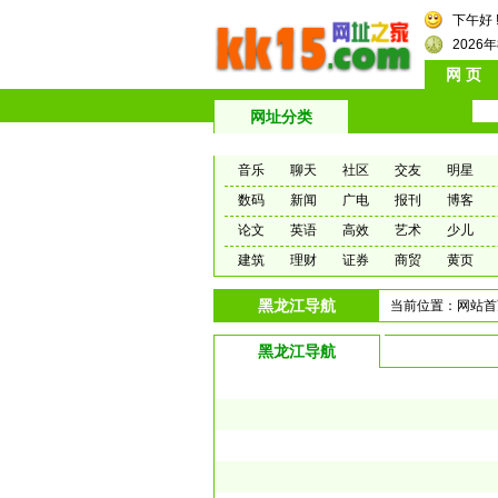
下午好 
2026
网 页
网址分类
音乐
聊天
社区
交友
明星
数码
新闻
广电
报刊
博客
论文
英语
高效
艺术
少儿
建筑
理财
证券
商贸
黄页
黑龙江导航
当前位置：
网站首
黑龙江导航