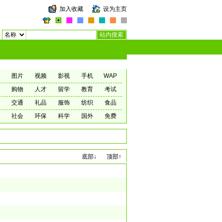
加入收藏
设为主页
图片
视频
影视
手机
WAP
购物
人才
留学
教育
考试
交通
礼品
服饰
纺织
食品
社会
环保
科学
国外
免费
底部↓
顶部↑