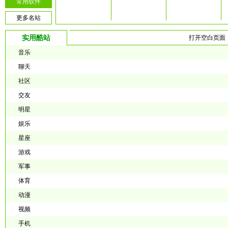
常用软件
更多名站
实用酷站
打开空白页面
音乐
聊天
社区
交友
明星
娱乐
星座
游戏
军事
体育
动漫
视频
手机