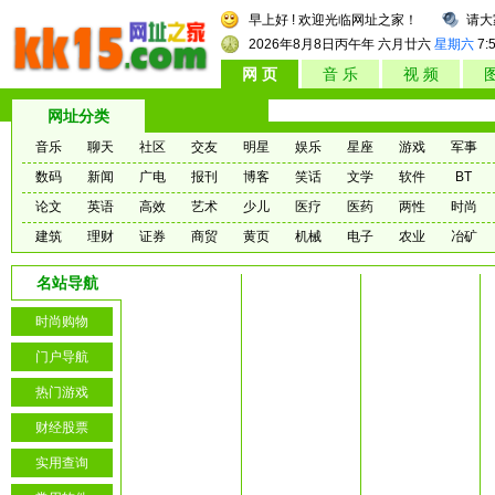
早上好 ! 欢迎光临网址之家！
请大
2026年8月8日
丙午年 六月廿六
星期六
7:
网 页
音 乐
视 频
网址分类
音乐
聊天
社区
交友
明星
娱乐
星座
游戏
军事
数码
新闻
广电
报刊
博客
笑话
文学
软件
BT
论文
英语
高效
艺术
少儿
医疗
医药
两性
时尚
建筑
理财
证券
商贸
黄页
机械
电子
农业
冶矿
名站导航
时尚购物
门户导航
热门游戏
财经股票
实用查询