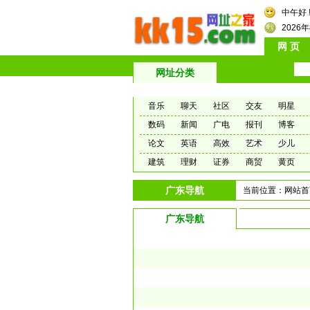
中午好 
2026
网 页
网址分类
音乐
聊天
社区
交友
明星
数码
新闻
广电
报刊
博客
论文
英语
高效
艺术
少儿
建筑
理财
证券
商贸
黄页
广东导航
当前位置：
网站首
广东导航