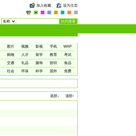
加入收藏
设为主页
图片
视频
影视
手机
WAP
购物
人才
留学
教育
考试
交通
礼品
服饰
纺织
食品
社会
环保
科学
国外
免费
底部↓
顶部↑