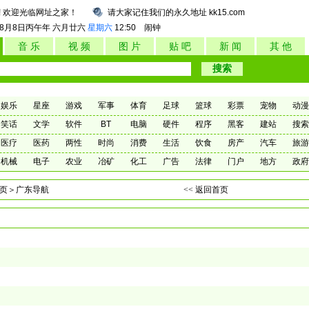
! 欢迎光临网址之家！
请大家记住我们的永久地址 kk15.com
年8月8日
丙午年 六月廿六
星期六
12:50
闹钟
音 乐
视 频
图 片
贴 吧
新 闻
其 他
娱乐
星座
游戏
军事
体育
足球
篮球
彩票
宠物
动漫
笑话
文学
软件
BT
电脑
硬件
程序
黑客
建站
搜索
医疗
医药
两性
时尚
消费
生活
饮食
房产
汽车
旅游
机械
电子
农业
冶矿
化工
广告
法律
门户
地方
政府
页
＞广东导航
<< 返回首页