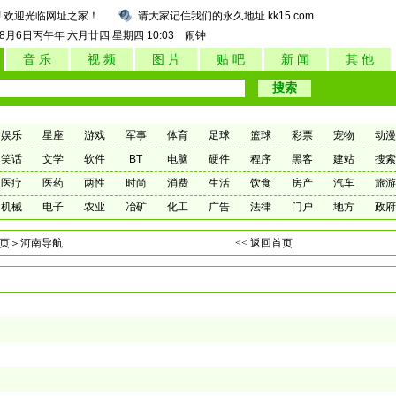
! 欢迎光临网址之家！
请大家记住我们的永久地址 kk15.com
年8月6日
丙午年 六月廿四
星期四
10:03
闹钟
音 乐
视 频
图 片
贴 吧
新 闻
其 他
娱乐
星座
游戏
军事
体育
足球
篮球
彩票
宠物
动漫
笑话
文学
软件
BT
电脑
硬件
程序
黑客
建站
搜索
医疗
医药
两性
时尚
消费
生活
饮食
房产
汽车
旅游
机械
电子
农业
冶矿
化工
广告
法律
门户
地方
政府
页
＞河南导航
<< 返回首页