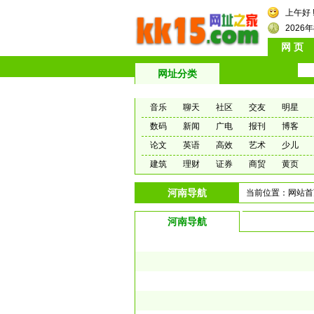
上午好 
2026
网 页
网址分类
音乐
聊天
社区
交友
明星
数码
新闻
广电
报刊
博客
论文
英语
高效
艺术
少儿
建筑
理财
证券
商贸
黄页
河南导航
当前位置：
网站首
河南导航