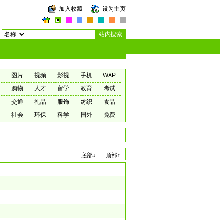
加入收藏
设为主页
图片
视频
影视
手机
WAP
购物
人才
留学
教育
考试
交通
礼品
服饰
纺织
食品
社会
环保
科学
国外
免费
底部↓
顶部↑