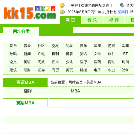
下午好 ! 欢迎光临网址之家！
请大
2026年8月9日
丙午年 六月廿七
星期日
15
网 页
音 乐
视 频
网址分类
音乐
聊天
社区
交友
明星
娱乐
星座
游戏
军事
数码
新闻
广电
报刊
博客
笑话
文学
软件
BT
论文
英语
高效
艺术
少儿
医疗
医药
两性
时尚
建筑
理财
证券
商贸
黄页
机械
电子
农业
冶矿
英语MBA
当前位置：
网站首页
＞英语MBA
翻译
MBA
英语MBA