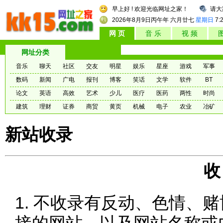
早上好 ! 欢迎光临网址之家！
请大
2026年8月9日
丙午年 六月廿七
星期日
7:
网 页
音 乐
视 频
网址分类
音乐
聊天
社区
交友
明星
娱乐
星座
游戏
军事
数码
新闻
广电
报刊
博客
笑话
文学
软件
BT
论文
英语
高效
艺术
少儿
医疗
医药
两性
时尚
建筑
理财
证券
商贸
黄页
机械
电子
农业
冶矿
新站收录
收
1. 不收录有反动、色情、