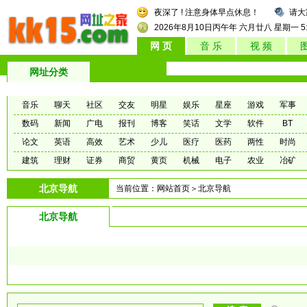
夜深了 ! 注意身体早点休息！
请大
2026年8月10日
丙午年 六月廿八
星期一
5
网 页
音 乐
视 频
网址分类
音乐
聊天
社区
交友
明星
娱乐
星座
游戏
军事
数码
新闻
广电
报刊
博客
笑话
文学
软件
BT
论文
英语
高效
艺术
少儿
医疗
医药
两性
时尚
建筑
理财
证券
商贸
黄页
机械
电子
农业
冶矿
北京导航
当前位置：
网站首页
＞北京导航
北京导航