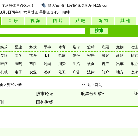
! 注意身体早点休息！
请大家记住我们的永久地址 kk15.com
年8月6日
丙午年 六月廿四
星期四
3:45
闹钟
音 乐
视 频
图 片
贴 吧
新 闻
其 他
娱乐
星座
游戏
军事
体育
足球
篮球
彩票
宠物
动漫
笑话
文学
软件
BT
电脑
硬件
程序
黑客
建站
搜索
医疗
医药
两性
时尚
消费
生活
饮食
房产
汽车
旅游
机械
电子
农业
冶矿
化工
广告
法律
门户
地方
政府
页
＞财经证券
<< 返回首页
股市论坛
股票分析软件
刊
国外财经