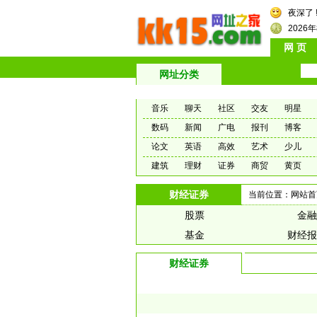
夜深了 
2026
网 页
网址分类
音乐
聊天
社区
交友
明星
数码
新闻
广电
报刊
博客
论文
英语
高效
艺术
少儿
建筑
理财
证券
商贸
黄页
财经证券
当前位置：
网站首
股票
金融
基金
财经报
财经证券