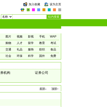
加入收藏
设为主页
图片
视频
影视
手机
WAP
购物
人才
留学
教育
考试
交通
礼品
服饰
纺织
食品
社会
环保
科学
国外
免费
证券机构
证券公司
底部↓
顶部↑