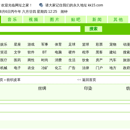
! 欢迎光临网址之家！
请大家记住我们的永久地址 kk15.com
年8月6日
丙午年 六月廿四
星期四
12:25
闹钟
音 乐
视 频
图 片
贴 吧
新 闻
其 他
娱乐
星座
游戏
军事
体育
足球
篮球
彩票
宠物
动漫
笑话
文学
软件
BT
电脑
硬件
程序
黑客
建站
搜索
医疗
医药
两性
时尚
消费
生活
饮食
房产
汽车
旅游
机械
电子
农业
冶矿
化工
广告
法律
门户
地方
政府
页
＞纺织皮革
<< 返回首页
丝绸
印染