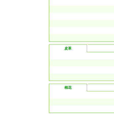
皮革
棉花