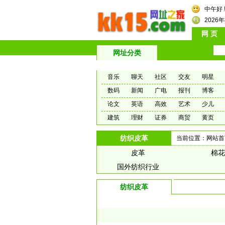
中午好 
2026
网 页
网址分类
音乐
聊天
社区
交友
明星
数码
新闻
广电
报刊
博客
论文
英语
高效
艺术
少儿
建筑
理财
证券
商贸
黄页
纺织皮革
当前位置：
网站首
皮革
棉花
国外纺织行业
纺织皮革