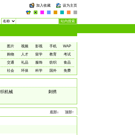
加入收藏
设为主页
图片
视频
影视
手机
WAP
购物
人才
留学
教育
考试
交通
礼品
服饰
纺织
食品
社会
环保
科学
国外
免费
纺织机械
刺绣
底部↓
顶部↑