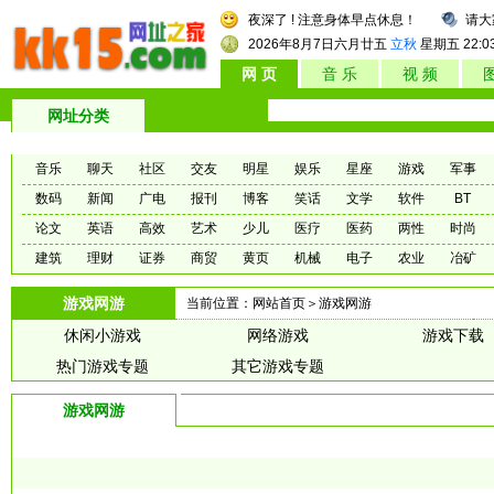
夜深了 ! 注意身体早点休息！
请大
2026年8月7日
六月廿五
立秋
星期五
22:0
网 页
音 乐
视 频
网址分类
音乐
聊天
社区
交友
明星
娱乐
星座
游戏
军事
数码
新闻
广电
报刊
博客
笑话
文学
软件
BT
论文
英语
高效
艺术
少儿
医疗
医药
两性
时尚
建筑
理财
证券
商贸
黄页
机械
电子
农业
冶矿
游戏网游
当前位置：
网站首页
＞游戏网游
休闲小游戏
网络游戏
游戏下载
热门游戏专题
其它游戏专题
游戏网游