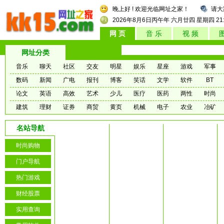
晚上好 ! 欢迎光临网址之家！
请大
2026年8月6日
丙午年 六月廿四
星期四
21
网 页
音 乐
视 频
网址分类
音乐
聊天
社区
交友
明星
娱乐
星座
游戏
军事
数码
新闻
广电
报刊
博客
笑话
文学
软件
BT
论文
英语
高效
艺术
少儿
医疗
医药
两性
时尚
建筑
理财
证券
商贸
黄页
机械
电子
农业
冶矿
名站导航
时尚购物
门户导航
热门游戏
财经股票
实用查询