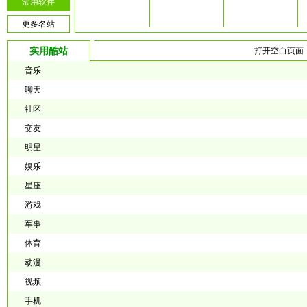
常用软件
更多名站
实用酷站
打开空白页面
音乐
聊天
社区
交友
明星
娱乐
星座
游戏
军事
体育
动漫
视频
手机